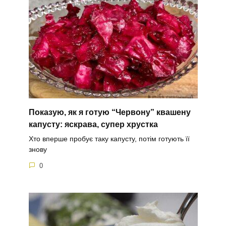
Показую, як я готую “Червону” квашену
капусту: яскрава, супер хрустка
Хто вперше пробує таку капусту, потім готують її
знову
0