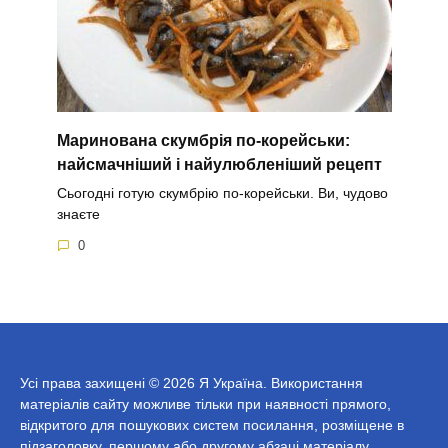
Маринована скумбрія по-корейськи:
найсмачніший і найулюбленіший рецепт
Сьогодні готую скумбрію по-корейськи. Ви, чудово
знаєте
0
Усі права захищені © 2026 Я Україна. Використання
матеріалів сайту можливе тільки при наявності прямого,
відкритого для пошукових систем посилання, розміщене в
підзаголовку, першому або другому абзаці матеріалу.