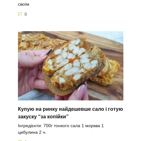
своїм
0
Купую на ринку найдешевше сало і готую
закуску “за копійки”
Інгредієнти: 700г тонкого сала 1 морква 1
цибулина 2 ч.