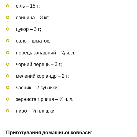
сіль – 15 г;
свинина – 3 кг;
цукор – 3 г;
сало – шматок;
перець запашний – ⅕ ч. л.;
чорний перець – 3 г;
мелений коріандр – 2 г;
часник – 2 зубчики;
зерниста гірчиця – ⅓ ч. л.;
пиво – ⅓ пляшки.
Приготування домашньої ковбаси: