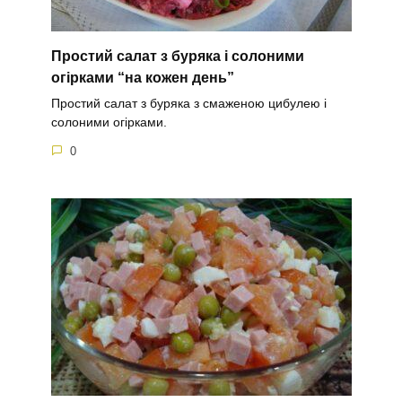
Простий салат з буряка і солоними
огірками “на кожен день”
Простий салат з буряка з смаженою цибулею і
солоними огірками.
0