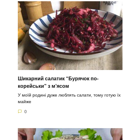
Шикарний салатик “Бурячок по-
корейськи” з м’ясом
У моїй родині дуже люблять салати, тому готую їх
майже
0