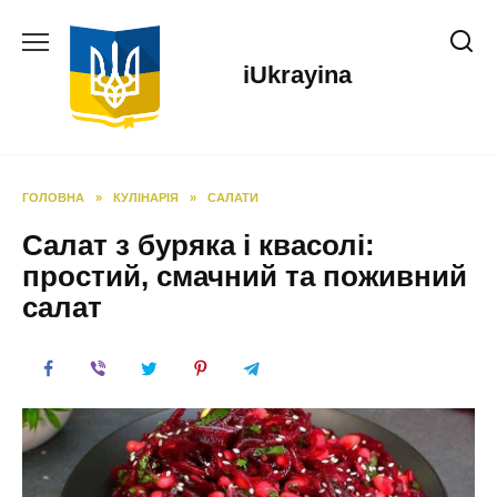
Перейти
до
вмісту
iUkrayina
ГОЛОВНА
»
КУЛІНАРІЯ
»
САЛАТИ
Салат з буряка і квасолі:
простий, смачний та поживний
салат