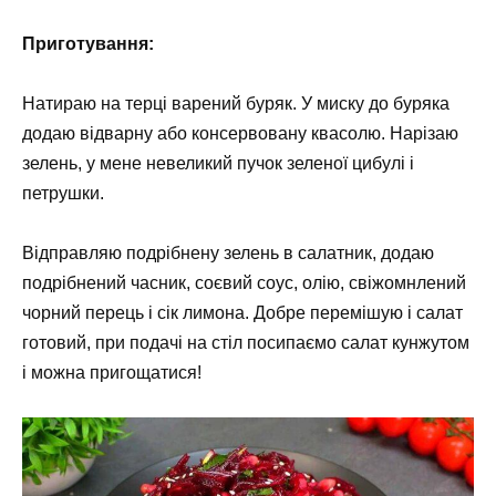
Приготування:
Натираю на терці варений буряк. У миску до буряка
додаю відварну або консервовану квасолю. Нарізаю
зелень, у мене невеликий пучок зеленої цибулі і
петрушки.
Відправляю подрібнену зелень в салатник, додаю
подрібнений часник, соєвий соус, олію, свіжомнлений
чорний перець і сік лимона. Добре перемішую і салат
готовий, при подачі на стіл посипаємо салат кунжутом
і можна пригощатися!